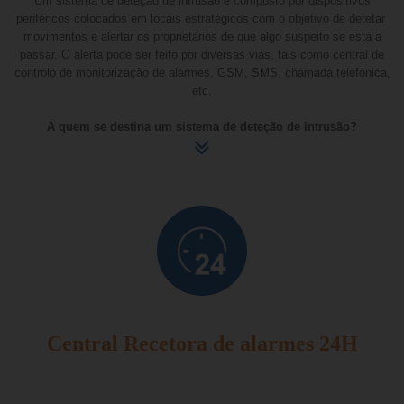
Um sistema de deteção de intrusão é composto por dispositivos
periféricos colocados em locais estratégicos com o objetivo de detetar
movimentos e alertar os proprietários de que algo suspeito se está a
passar. O alerta pode ser feito por diversas vias, tais como central de
controlo de monitorização de alarmes, GSM, SMS, chamada telefónica,
etc.
A quem se destina um sistema de deteção de intrusão?
Um sistema de deteção de intrusão pode ser útil para qualquer setor de
mercado, empresas, indústria, entidades públicas, espaços comerciais
ou residências, etc.
Central Recetora de alarmes 24H