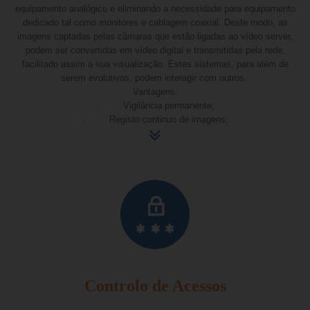
equipamento analógico e eliminando a necessidade para equipamento
dedicado tal como monitores e cablagem coaxial. Deste modo, as
imagens captadas pelas câmaras que estão ligadas ao vídeo server,
podem ser convertidas em vídeo digital e transmitidas pela rede,
facilitado assim a sua visualização. Estes sistemas, para além de
serem evolutivos, podem interagir com outros.
Vantagens:
· Vigilância permanente;
· Registo continuo de imagens;
· Fortemente dissuasor;
· Identificação de suspeitos;
· Controlo de pessoas e serviços;
· Acesso remoto;
· Vigilância de áreas de difícil acesso.
Controlo de Acessos