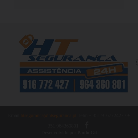
Email
htseguranca@htseguranca.pt
Telm
+ 351 916772427 / +
351 964360801
Desenvolvido por
Paulo Gil