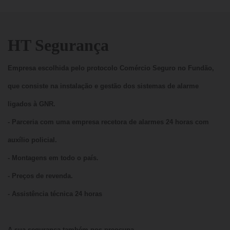
pontos.
A quem se destina um controlo de acessos?
HT Segurança
Um controlo de acessos pode ser útil para qualquer empresa que
pretenda ter um controlo rigoroso de todos os acessos à empresa ou
Empresa escolhida pelo protocolo Comércio Seguro no Fundão,
habitação.
que consiste na instalação e gestão dos sistemas de alarme
ligados à GNR.
- Parceria com uma empresa recetora de alarmes 24 horas com
auxílio policial.
- Montagens em todo o país.
- Preços de revenda.
- Assistência técnica 24 horas
A sua segurança também nos preocupa ............