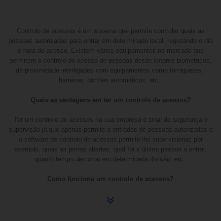
Controlo de acessos é um sistema que permite controlar quais as
pessoas autorizadas para entrar em determinado local, registando o dia
e hora de acesso. Existem vários equipamentos no mercado que
permitem o controlo do acesso de pessoas desde leitores biométricos,
de proximidade interligados com equipamentos como torniquetes,
barreiras, portões automáticos, etc.
Quais as vantagens em ter um controlo de acessos?
Ter um controlo de acessos na sua empresa é sinal de segurança e
supervisão já que apenas permite a entradas de pessoas autorizadas e
o software de controlo de acessos permite-lhe supervisionar, por
exemplo, quais as portas abertas, qual foi a última pessoa a entrar,
quanto tempo demorou em determinada divisão, etc.
Como funciona um controlo de acessos?
Um sistema de controlo de acesso é constituído por vários
equipamentos periféricos de controlo e comando interligados a uma
unidade de controlo que permite definir vários acessos em diferentes