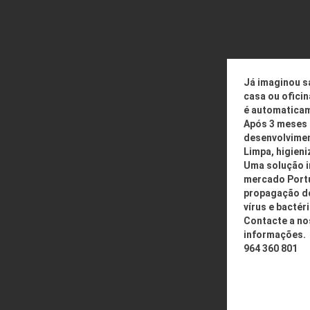
Já imaginou sa
casa ou ofici
é automaticam
Após 3 meses 
desenvolvime
Limpa, higieni
Uma solução i
mercado Portu
propagação d
vírus e bactéri
Contacte a no
informações.
964 360 801